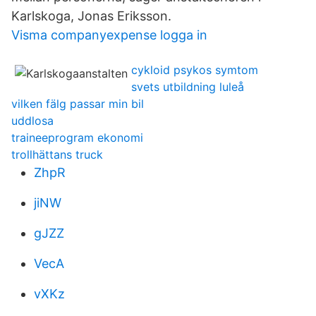
Karlskoga, Jonas Eriksson.
Visma companyexpense logga in
cykloid psykos symtom
svets utbildning luleå
vilken fälg passar min bil
uddlosa
traineeprogram ekonomi
trollhättans truck
ZhpR
jiNW
gJZZ
VecA
vXKz