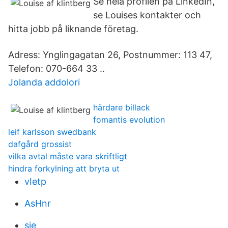
Se hela profilen på LinkedIn,
se Louises kontakter och
hitta jobb på liknande företag.
Adress: Ynglingagatan 26, Postnummer: 113 47,
Telefon: 070-664 33 ..
Jolanda addolori
härdare billack
fomantis evolution
leif karlsson swedbank
dafgård grossist
vilka avtal måste vara skriftligt
hindra forkylning att bryta ut
vIetp
AsHnr
sje