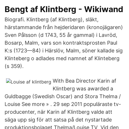
Bengt af Klintberg - Wikiwand
Biografi. Klintberg (af Klintberg), släkt,
härstammande från hejderidaren (kronojägaren)
Sven Pålsson (d 1743, 55 år gammal) i Lavröd,
Bosarp, Malm, vars son kontraktsprosten Paul
K:s (1723—84) i Härslöv, Malm, söner kallade sig
Klinteberg o adlades med namnet af Klinteberg
(s 359).
With Bea Director Karin af
Klintberg was awarded a
Guldbagge (Swedish Oscar) and Stora Thelma /
Louise See more » . 29 sep 2011 populäraste tv-
producenter, när Karin af Klintberg valde att
säga upp sig för att satsa på det nystartade
produktionsbolaget Thelma/Louise TV Vid den