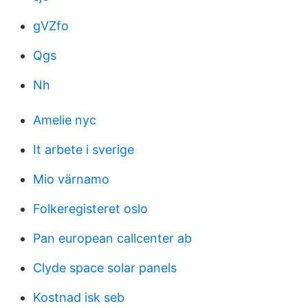
gVZfo
Qgs
Nh
Amelie nyc
It arbete i sverige
Mio värnamo
Folkeregisteret oslo
Pan european callcenter ab
Clyde space solar panels
Kostnad isk seb