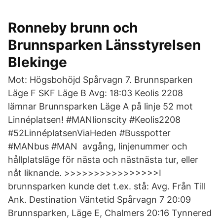
Ronneby brunn och
Brunnsparken Länsstyrelsen
Blekinge
Mot: Högsbohöjd Spårvagn 7. Brunnsparken
Läge F SKF Läge B Avg: 18:03 Keolis 2208
lämnar Brunnsparken Läge A på linje 52 mot
Linnéplatsen! #MANlionscity #Keolis2208
#52LinnéplatsenViaHeden #Busspotter
#MANbus #MAN avgång, linjenummer och
hållplatsläge för nästa och nästnästa tur, eller
nåt liknande. >>>>>>>>>>>>>>>>I
brunnsparken kunde det t.ex. stå: Avg. Från Till
Ank. Destination Väntetid Spårvagn 7 20:09
Brunnsparken, Läge E, Chalmers 20:16 Tynnered