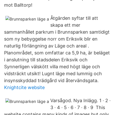
mot Balltorp!
Åtgärden syftar till att
skapa ett mer
sammanhållet parkrum i Brunnsparken samtidigt
som ny bebyggelse norr om Eriksvik blir en
naturlig förlängning av Läge och areal .
Planområdet, som omfattar ca 5,9 ha, är beläget
i anslutning till stadsdelen Eriksvik och
Synnerligen välskött villa med högt läge och
vidsträckt utsikt! Lugnt läge med lummig och
insynsskyddad trädgård vid återvändsgata.
Knightcite website
Varsågod. Nya Inlägg. 1 · 2 ·
3 · 4 · 5 · 6 · 7 · 8 · 9 This
website contains many kinds of images but only