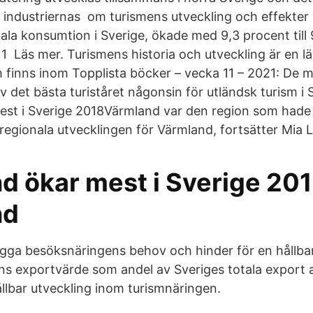
 industriernas om turismens utveckling och effekter p
ala konsumtion i Sverige, ökade med 9,3 procent till 9
1 Läs mer. Turismens historia och utveckling är en l
inns inom Topplista böcker – vecka 11 – 2021: De me
 det bästa turiståret någonsin för utländsk turism i
st i Sverige 2018Värmland var den region som hade 
 regionala utvecklingen för Värmland, fortsätter Mia 
d ökar mest i Sverige 201
nd
ägga besöksnäringens behov och hinder för en hållba
ns exportvärde som andel av Sveriges totala export 
lbar utveckling inom turismnäringen.