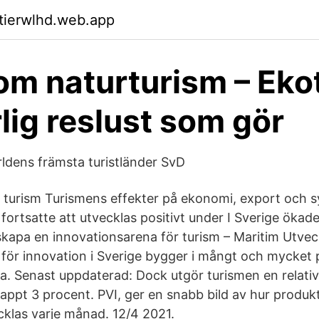
ktierwlhd.web.app
om naturturism – Eko
rlig reslust som gör
rldens främsta turistländer SvD
turism Turismens effekter på ekonomi, export och s
 fortsatte att utvecklas positivt under I Sverige öka
kapa en innovationsarena för turism – Maritim Utveck
för innovation i Sverige bygger i mångt och mycket 
a. Senast uppdaterad: Dock utgör turismen en relativt
appt 3 procent. PVI, ger en snabb bild av hur produkt
cklas varje månad. 12/4 2021.