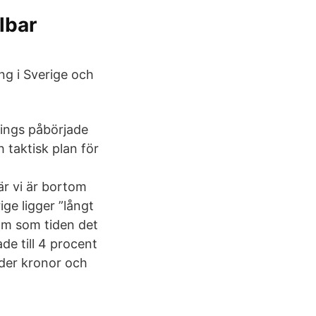
lbar
ing i Sverige och
ings påbörjade
 taktisk plan för
r vi är bortom
ge ligger ”långt
 som som tiden det
de till 4 procent
rder kronor och