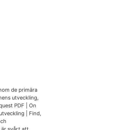
 inom de primära
mens utveckling,
equest PDF | On
tveckling | Find,
och
är svårt att