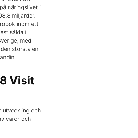
å näringslivet i
8,8 miljarder.
ärobok inom ett
st sålda i
 Sverige, med
den största en
Landin.
8 Visit
r utveckling och
av varor och