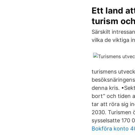
Ett land a
turism oc
Särskilt intressa
vilka de viktiga
turismens utveck
besöksnäringens 
denna kris. •Sek
bort” och tiden a
tar att röra sig 
2030. Turismen ö
sysselsatte 170 
Bokföra konto 