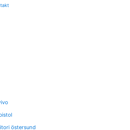
ntakt
vivo
istol
itori östersund