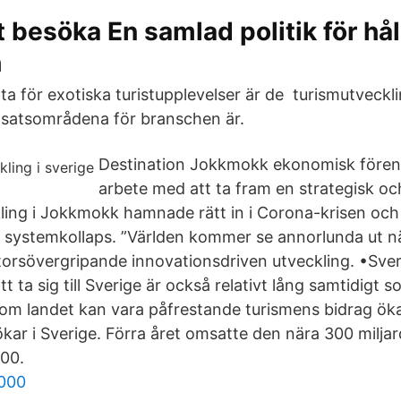
tt besöka En samlad politik för hål
h
nta för exotiska turistupplevelser är de turismutveckl
 insatsområdena för branschen är.
Destination Jokkmokk ekonomisk fören
arbete med att ta fram en strategisk och
ling i Jokkmokk hamnade rätt in i Corona-krisen och
systemkollaps. ”Världen kommer se annorlunda ut nä
torsövergripande innovationsdriven utveckling. •Sveri
tt ta sig till Sverige är också relativt lång samtidigt
inom landet kan vara påfrestande turismens bidrag öka
kar i Sverige. Förra året omsatte den nära 300 milja
000.
4000