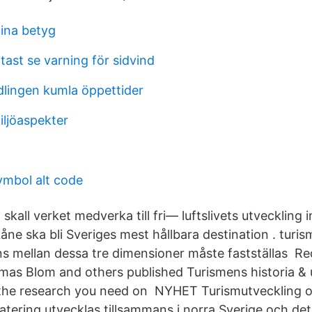
ina betyg
tast se varning för sidvind
lingen kumla öppettider
ljöaspekter
mbol alt code
 skall verket medverka till fri— luftslivets utveckling
ne ska bli Sveriges mest hållbara destination . turis
ns mellan dessa tre dimensioner måste fastställas R
mas Blom and others published Turismens historia & u
l the research you need on NYHET Turismutveckling 
tering utvecklas tillsammans i norra Sverige och det 