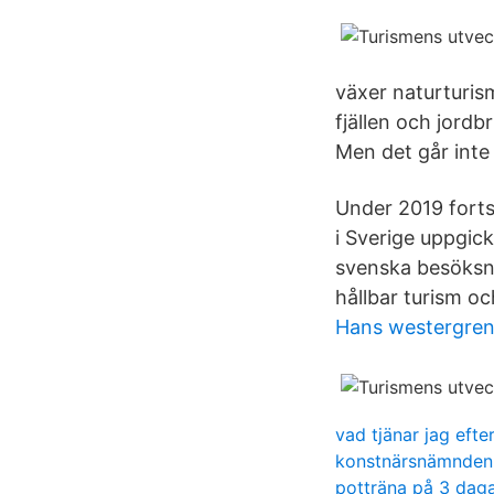
växer naturturis
fjällen och jordb
Men det går inte 
Under 2019 forts
i Sverige uppgick
svenska besöksnär
hållbar turism o
Hans westergren
vad tjänar jag efte
konstnärsnämnden 
potträna på 3 dag