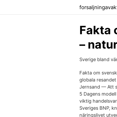
forsaljningava
Fakta 
– natu
Sverige bland vä
Fakta om svensk 
globala resandet
Jernsand — Att s
5 Dagens modell 
viktig handelsvar
Sveriges BNP, kn
näringslivet utve