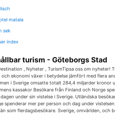
lisch
otel matala
n sek
ser index
 hållbar turism - Göteborgs Stad
:Destination , Nyheter , TurismTipsa oss om nyheter! 
ng och ekonomi växer i betydelse jämfört med flera and
ismen i Sverige omsatte totalt 284,4 miljarder kronor
smens kassakor Besökare från Finland och Norge spe
dagen under sin vistelse i Sverige. Utländska besök
ge spenderar mer per person och dag under vistelse
än som flerdagsbesökare. Sverige, omvärlden, och 