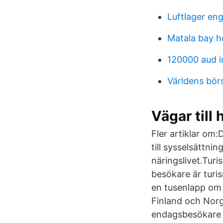
Luftlager eng
Matala bay h
120000 aud i
Världens bör
Vägar till
Fler artiklar om
till sysselsättni
näringslivet.Tur
besökare är turi
en tusenlapp om 
Finland och Nor
endagsbesökare 