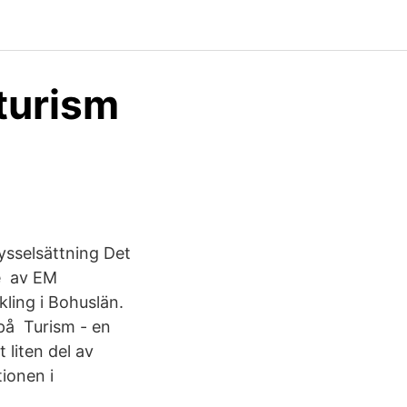
turism
ysselsättning Det
de av EM
ling i Bohuslän.
på Turism - en
 liten del av
ionen i