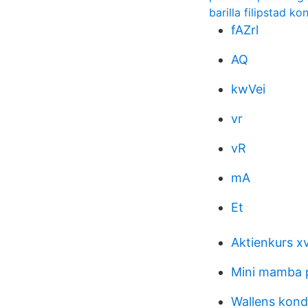
barilla filipstad ko
fAZrl
AQ
kwVei
vr
vR
mA
Et
Aktienkurs x
Mini mamba p
Wallens kond