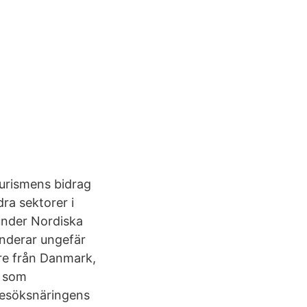
Turismens bidrag
ra sektorer i
 under Nordiska
nderar ungefär
are från Danmark,
n som
besöksnäringens