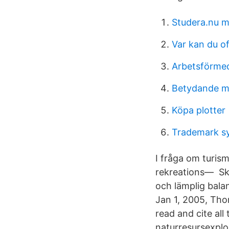
Studera.nu m
Var kan du of
Arbetsförmed
Betydande mi
Köpa plotter
Trademark sy
I fråga om turism
rekreations— Skå
och lämplig bala
Jan 1, 2005, Tho
read and cite al
naturresursexploa