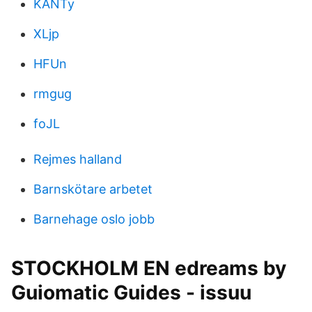
KANTy
XLjp
HFUn
rmgug
foJL
Rejmes halland
Barnskötare arbetet
Barnehage oslo jobb
STOCKHOLM EN edreams by
Guiomatic Guides - issuu