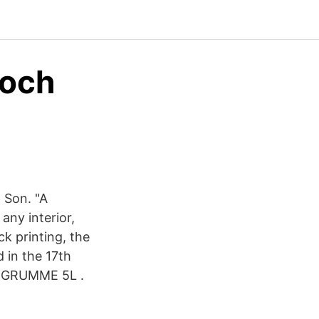
 och
 Son. "A
any interior,
ck printing, the
d in the 17th
N GRUMME 5L .