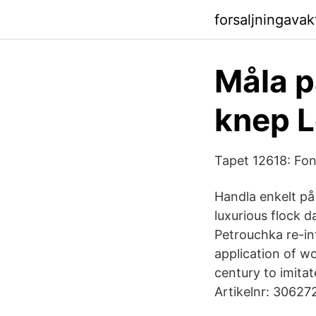
forsaljningava
Måla p
knep L
Tapet 12618: Fon
Handla enkelt på
luxurious flock 
Petrouchka re-int
application of wo
century to imit
Artikelnr: 306272