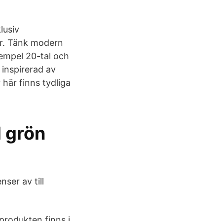
lusiv
er. Tänk modern
exempel 20-tal och
 inspirerad av
här finns tydliga
d grön
ser av till
produkten finns i