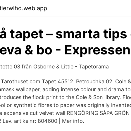
ktierwlhd.web.app
å tapet – smarta tips
eva & bo - Expressen
tette 03 från Osborne & Little - Tapetorama
 Tarothuset.com Tapet 45512. Petrouchka 02. Cole &
damask wallpaper, adding intense colour and drama to 
roduces the flock print to the Cole & Son library. Flo
ol or synthetic fibres to paper was originally invente
ate expensive cut velvet wall RENGÖRING SÅPA GRÖ
 Lev. artikelnr: 804600 | Mer info.