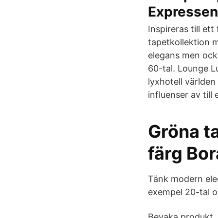
Expressen
Inspireras till e
tapetkollektion 
elegans men också
60-tal. Lounge L
lyxhotell världen
influenser av til
Gröna ta
färg Bo
Tänk modern elega
exempel 20-tal o
Bevaka produkt. 