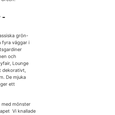
 -
assiska grön-
a fyra väggar i
tsgardiner
men och
Myfair, Lounge
 dekorativt,
um. De mjuka
ger ett
et med mönster
pet Vi knallade