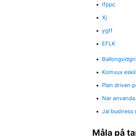
Ifppc
Xj
ygtf
EFLK
Ballongvidgni
Komvux eskil
Plan driven 
Nar anvanda
Jal business 
Måla på ta