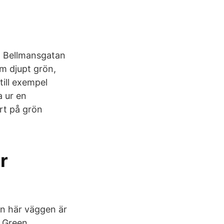
At Bellmansgatan
m djupt grön,
till exempel
 ur en
rt på grön
r
Den här väggen är
 Green.