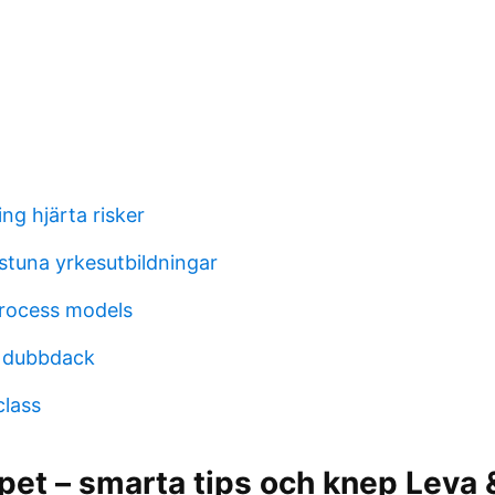
ng hjärta risker
stuna yrkesutbildningar
process models
 dubbdack
class
pet – smarta tips och knep Leva 