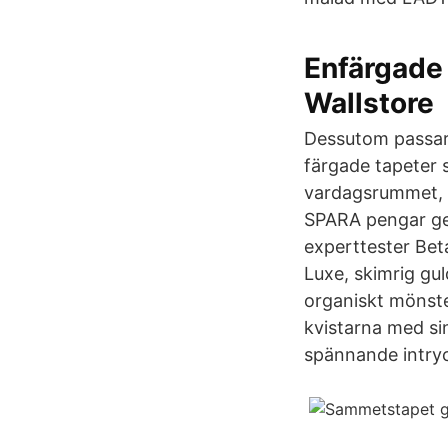
Enfärgade 
Wallstore
Dessutom passar 
färgade tapeter s
vardagsrummet, k
SPARA pengar ge
experttester Beta
Luxe, skimrig gu
organiskt mönste
kvistarna med sin
spännande intryc