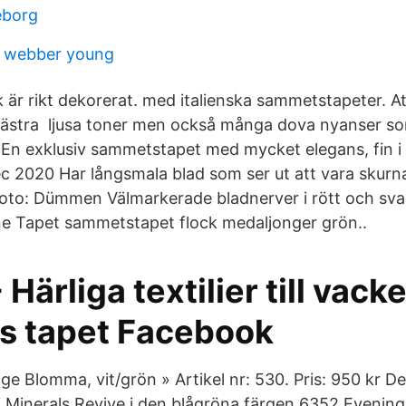
eborg
d webber young
k är rikt dekorerat. med italienska sammetstapeter. 
västra ljusa toner men också många dova nyanser so
 En exklusiv sammetstapet med mycket elegans, fin i 
 2020 Har långsmala blad som ser ut att vara skurna
oto: Dümmen Välmarkerade bladnerver i rött och sva
ne Tapet sammetstapet flock medaljonger grön..
Härliga textilier till vacke
 tapet Facebook
age Blomma, vit/grön » Artikel nr: 530. Pris: 950 kr 
Minerals Revive i den blågröna färgen 6352 Evening