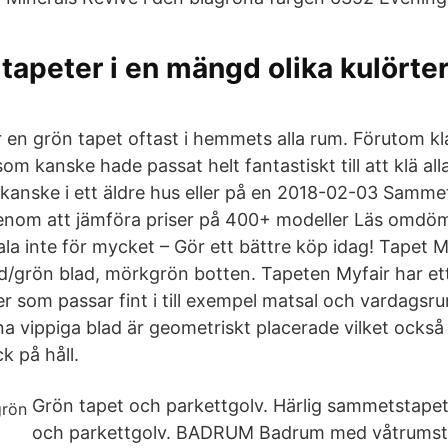
tapeter i en mängd olika kulörter
en grön tapet oftast i hemmets alla rum. Förutom kl
om kanske hade passat helt fantastiskt till att klä all
anske i ett äldre hus eller på en 2018-02-03 Samme
nom att jämföra priser på 400+ modeller Läs omdö
la inte för mycket – Gör ett bättre köp idag! Tapet 
ld/grön blad, mörkgrön botten. Tapeten Myfair har ett
r som passar fint i till exempel matsal och vardagsr
a vippiga blad är geometriskt placerade vilket också 
k på håll.
Grön tapet och parkettgolv. Härlig sammetstap
och parkettgolv. BADRUM Badrum med våtrumsta