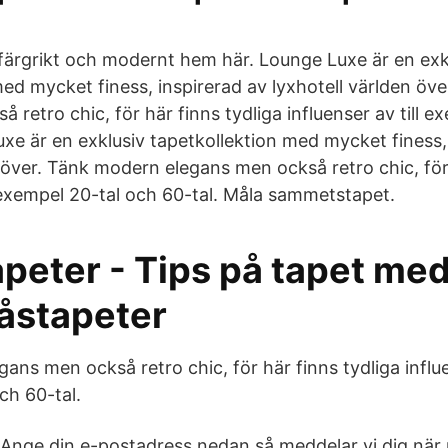
tt färgrikt och modernt hem här. Lounge Luxe är en exk
med mycket finess, inspirerad av lyxhotell världen öv
 retro chic, för här finns tydliga influenser av till 
uxe är en exklusiv tapetkollektion med mycket finess,
 över. Tänk modern elegans men också retro chic, för 
l exempel 20-tal och 60-tal. Måla sammetstapet.
peter - Tips på tapet me
råstapeter
ns men också retro chic, för här finns tydliga influen
ch 60-tal.
Ange din e-postadress nedan så meddelar vi dig när 