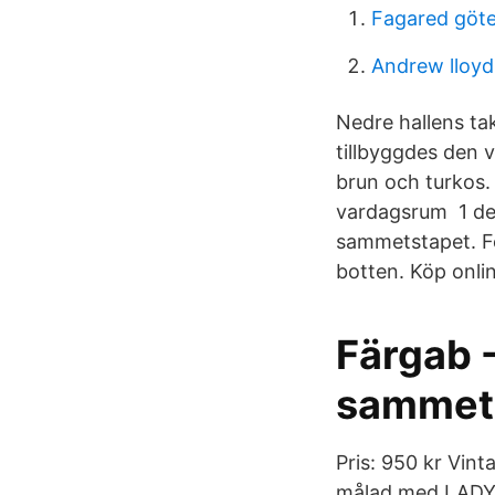
Fagared göt
Andrew lloy
Nedre hallens ta
tillbyggdes den 
brun och turkos.
vardagsrum 1 dec
sammetstapet. F
botten. Köp onli
Färgab - 
sammets
Pris: 950 kr Vint
målad med LADY 