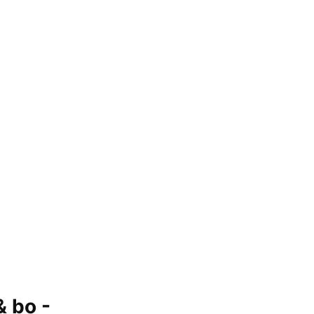
& bo -