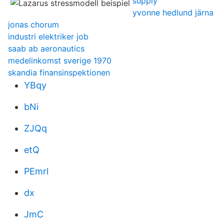
supply
yvonne hedlund järna
jonas chorum
industri elektriker job
saab ab aeronautics
medelinkomst sverige 1970
skandia finansinspektionen
YBqy
bNi
ZJQq
etQ
PEmrl
dx
JmC